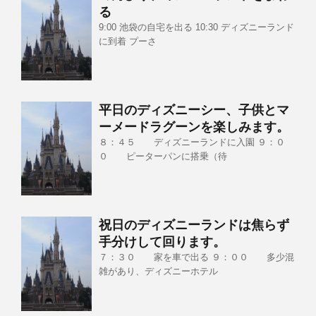
る
9:00 池袋の自宅を出る 10:30 ディズニーランド
に到着 プーさ
平日のディズニーシー、子供とマ
ーメードラグーンを楽しみます。
８：４５ ディズニーランドに入園 ９：０
０ ピーターパンに搭乗（待
祝日のディズニーランドは焦らず
手分けして回ります。
７：３０ 家を車で出る ９：００ 多少混
雑があり、ディズニーホテル