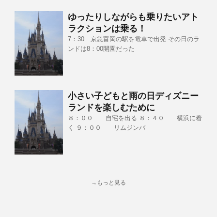
ゆったりしながらも乗りたいアト
ラクションは乗る！
7：30 京急富岡の駅を電車で出発 その日のラ
ンドは8：00開園だった
小さい子どもと雨の日ディズニー
ランドを楽しむために
８：００ 自宅を出る ８：４０ 横浜に着
く ９：００ リムジンバ
→もっと見る