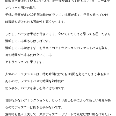
閑散期と呼ばれている1月～2月、新学期が始まって間もない4月、ゴールデ
ンウィーク明けの5月、
子供の行事が多い10月等は比較的空いている事が多く、平日を狙っていけ
ば混雑を避けられる可能性も高くなります。
しかし、パークは予想が付きにくく、空いてるだろうと思っても思ったより
混雑している事もしばしばです。
混雑している時はまず、お目当てのアトラクションのファストパスを取り、
待ち時間が出来るだけ空いている
アトラクションに乗ります。
人気のアトラクションは、待ち時間だけでも1時間を超えてしまう事も多々
あるので、ファストパスで時間を効率的に
使う事が、パークを楽しむ為には必須です。
普段行かないアトラクションも、じっくり楽しむ事によって新しい発見があ
るのでディズニーは飽きる事がないです。
混雑時も色々工夫して、東京ディズニーリゾートで素敵な思い出を作りたい