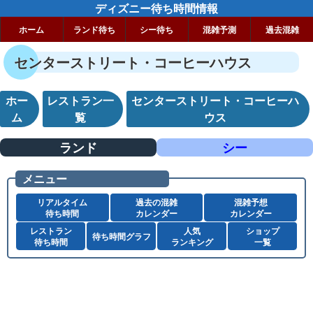
ディズニー待ち時間情報
ホーム
ランド待ち
シー待ち
混雑予測
過去混雑
センターストリート・コーヒーハウス
ホー
レストラン一
センターストリート・コーヒーハ
ム
覧
ウス
ランド
シー
メニュー
リアルタイム
過去の混雑
混雑予想
待ち時間
カレンダー
カレンダー
レストラン
人気
ショップ
待ち時間グラフ
待ち時間
ランキング
一覧