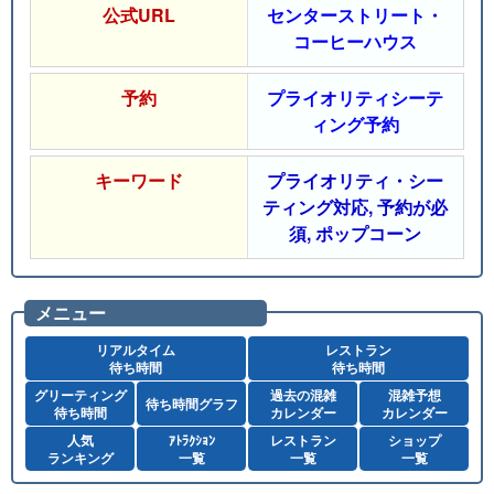
公式URL
センターストリート・
コーヒーハウス
予約
プライオリティシーテ
ィング予約
キーワード
プライオリティ・シー
ティング対応, 予約が必
須, ポップコーン
メニュー
リアルタイム
レストラン
待ち時間
待ち時間
グリーティング
過去の混雑
混雑予想
待ち時間グラフ
待ち時間
カレンダー
カレンダー
人気
ｱﾄﾗｸｼｮﾝ
レストラン
ショップ
ランキング
一覧
一覧
一覧