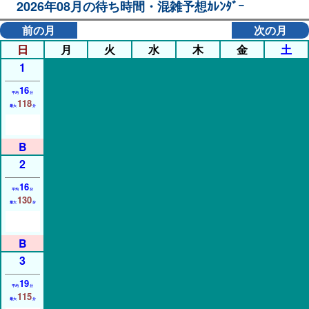
2026年08月の待ち時間・混雑予想ｶﾚﾝﾀﾞｰ
前の月
次の月
日
月
火
水
木
金
土
1
16
平均
分
118
最大
分
2
16
平均
分
130
最大
分
3
19
平均
分
115
最大
分