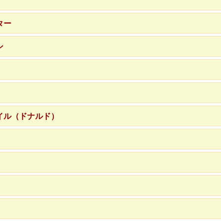
ター
ン
イル（ドナルド）