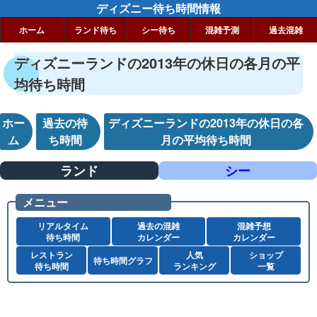
ディズニー待ち時間情報
ホーム
ランド待ち
シー待ち
混雑予測
過去混雑
ディズニーランドの2013年の休日の各月の平
均待ち時間
ホー
過去の待
ディズニーランドの2013年の休日の各
ム
ち時間
月の平均待ち時間
ランド
シー
メニュー
リアルタイム
過去の混雑
混雑予想
待ち時間
カレンダー
カレンダー
レストラン
人気
ショップ
待ち時間グラフ
待ち時間
ランキング
一覧