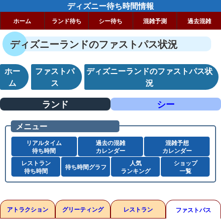
ディズニー待ち時間情報
ホーム
ランド待ち
シー待ち
混雑予測
過去混雑
ディズニーランドのファストパス状況
ホー
ファストパ
ディズニーランドのファストパス状
ム
ス
況
ランド
シー
メニュー
リアルタイム
過去の混雑
混雑予想
待ち時間
カレンダー
カレンダー
レストラン
人気
ショップ
待ち時間グラフ
待ち時間
ランキング
一覧
アトラクション
グリーティング
レストラン
ファストパス