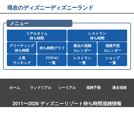
現在のディズニーディズニーランド
メニュー
リアルタイム
レストラン
待ち時間
待ち時間
グリーティング
過去の混雑
混雑予想
待ち時間グラフ
待ち時間
カレンダー
カレンダー
人気
ｱﾄﾗｸｼｮﾝ
レストラン
ショップ
ランキング
一覧
一覧
一覧
ホーム
ランドリアル
シーリアル
混雑予測
過去混雑
2011〜2026 ディズニーリゾート待ち時間混雑情報