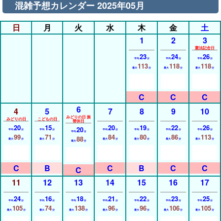
混雑予想カレンダー 2025年05月
日
月
火
水
木
金
土
1
2
3
憲法記念日
23
24
26
平均
分
平均
分
平均
分
113
118
118
最大
分
最大
分
最大
分
6
4
5
7
8
9
10
みどりの日 振
みどりの日
こどもの日
替休日
20
15
20
19
22
26
20
平均
分
平均
分
平均
分
平均
分
平均
分
平均
分
平均
分
99
71
84
80
86
113
88
最大
分
最大
分
最大
分
最大
分
最大
分
最大
分
最大
分
11
12
13
14
15
16
17
24
16
18
21
22
23
25
平均
分
平均
分
平均
分
平均
分
平均
分
平均
分
平均
分
105
74
138
96
96
106
105
最大
分
最大
分
最大
分
最大
分
最大
分
最大
分
最大
分