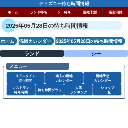
ディズニー待ち時間情報
ホーム
ランド待ち
シー待ち
混雑予測
過去混雑
2025年05月28日の待ち時間情報
ホーム
混雑カレンダー
2025年05月28日の待ち時間情報
ランド
シー
メニュー
リアルタイム
過去の混雑
混雑予想
待ち時間
カレンダー
カレンダー
レストラン
人気
ショップ
待ち時間グラフ
待ち時間
ランキング
一覧