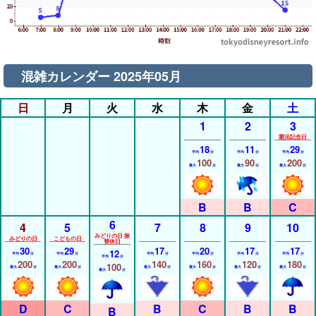
混雑カレンダー 2025年05月
日
月
火
水
木
金
土
1
2
3
憲法記念日
18
11
29
平均
分
平均
分
平均
分
100
90
200
最大
分
最大
分
最大
分
6
4
5
7
8
9
10
みどりの日 振
みどりの日
こどもの日
替休日
30
29
17
20
17
17
12
平均
分
平均
分
平均
分
平均
分
平均
分
平均
分
平均
分
200
200
140
160
120
180
100
最大
分
最大
分
最大
分
最大
分
最大
分
最大
分
最大
分