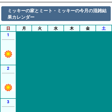
ミッキーの家とミート・ミッキーの今月の混雑結
果カレンダー
日
月
火
水
木
金
土
1
2
3