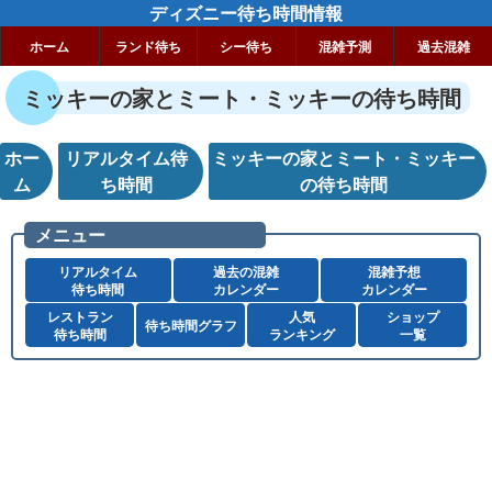
ディズニー待ち時間情報
ホーム
ランド待ち
シー待ち
混雑予測
過去混雑
ミッキーの家とミート・ミッキーの待ち時間
ホー
リアルタイム待
ミッキーの家とミート・ミッキー
ム
ち時間
の待ち時間
メニュー
リアルタイム
過去の混雑
混雑予想
待ち時間
カレンダー
カレンダー
レストラン
人気
ショップ
待ち時間グラフ
待ち時間
ランキング
一覧