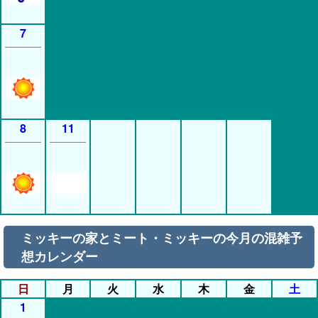
7
8
11
ミッキーの家とミート・ミッキーの今月の混雑予
想カレンダー
日
月
火
水
木
金
土
1