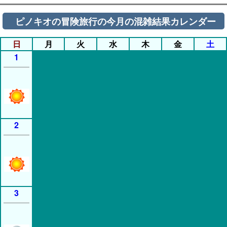
ピノキオの冒険旅行の今月の混雑結果カレンダー
日
月
火
水
木
金
土
1
2
3