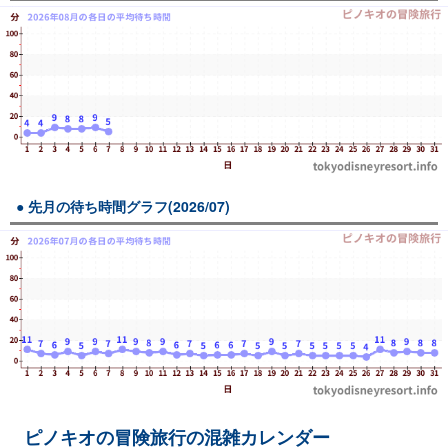
先月の待ち時間グラフ(2026/07)
ピノキオの冒険旅行の混雑カレンダー