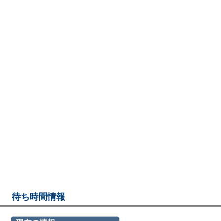
待ち時間情報