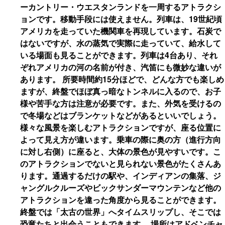
ーカントリー・ウエスタンランドを一周するアトラクシ
ョンです。移動手段には使えません。列車は、19世紀頃
アメリカを走っていた機関車を再現しています。石炭で
はないですが、水の蒸気で実際に走っていて、給水して
いる場面も見ることができます。列車は4台あり、それ
ぞれアメリカの河の名前が付き、汽笛にも微妙な違いが
あります。 所要時間約15分ほどで、どんな方でも楽しめ
ますが、終盤でほぼ真っ暗なトンネルに入るので、お子
様や苦手な方は注意が必要です。また、外気を受けるの
で冬場などはブランケットなどがあるといいでしょう。
様々な風景を楽しむアトラクションですが、座る位置に
よって見え方が違います。乗車の際に奥の方（進行方向
に対し右側）に座ると、大体の景色が見やすいです。こ
のアトラクションでないと見られない景色がたくさんあ
ります。通過するだけの駅や、インディアンの集落、ジ
ャングルクルーズやビックサンダーマウンテンなど他の
アトラクションを違った角度から見ることができます。
終盤では「太古の世界」へタイムスリップし、そこでは
恐竜たちと出会うこともできます。 場所はアドベンチャ