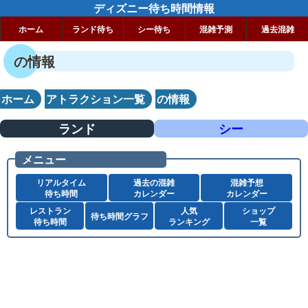
ディズニー待ち時間情報
ホーム
ランド待ち
シー待ち
混雑予測
過去混雑
の情報
ホーム
アトラクション一覧
の情報
ランド
シー
メニュー
リアルタイム
過去の混雑
混雑予想
待ち時間
カレンダー
カレンダー
レストラン
人気
ショップ
待ち時間グラフ
待ち時間
ランキング
一覧