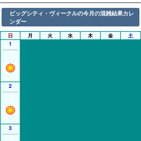
ビッグシティ・ヴィークルの今月の混雑結果カレ
ンダー
日
月
火
水
木
金
土
1
2
3