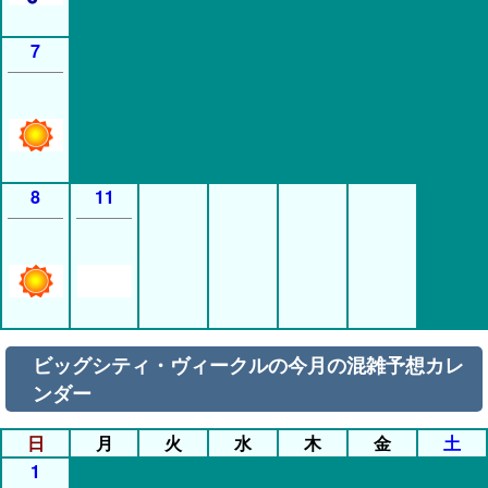
7
8
11
ビッグシティ・ヴィークルの今月の混雑予想カレ
ンダー
日
月
火
水
木
金
土
1