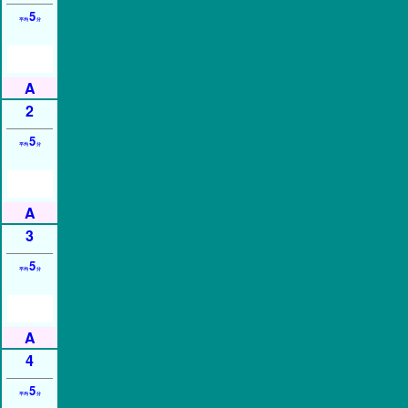
5
平均
分
2
5
平均
分
3
5
平均
分
4
5
平均
分