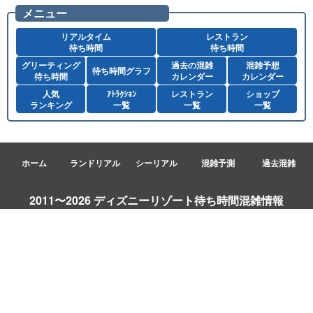
メニュー
リアルタイム
レストラン
待ち時間
待ち時間
グリーティング
過去の混雑
混雑予想
待ち時間グラフ
待ち時間
カレンダー
カレンダー
人気
ｱﾄﾗｸｼｮﾝ
レストラン
ショップ
ランキング
一覧
一覧
一覧
ホーム
ランドリアル
シーリアル
混雑予測
過去混雑
2011〜2026 ディズニーリゾート待ち時間混雑情報