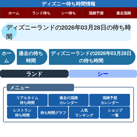
ディズニー待ち時間情報
ホーム
ランド待ち
シー待ち
混雑予測
過去混雑
ディズニーランドの2026年03月28日の待ち時
間
ホー
過去の待ち
ディズニーランドの2026年03月28日
ム
時間
の待ち時間
ランド
シー
メニュー
リアルタイム
過去の混雑
混雑予想
待ち時間
カレンダー
カレンダー
レストラン
人気
ショップ
待ち時間グラフ
待ち時間
ランキング
一覧